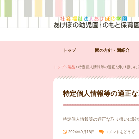
コ
トップ
園の方針・園紹介
ン
テ
トップ
›
製品
›
特定個人情報等の適正な取り扱いに
ン
ツ
へ
ス
特定個人情報等の適正な
キ
ッ
プ
特定個人情報等の適正な取り扱いに関
2024年9月18日
コメントをどうぞ