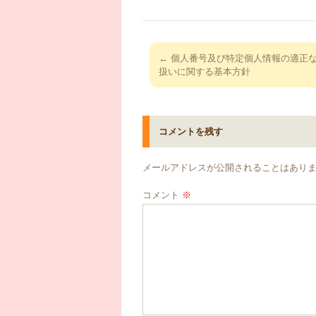
投
←
個人番号及び特定個人情報の適正
稿
扱いに関する基本方針
ナ
ビ
ゲ
コメントを残す
ー
シ
メールアドレスが公開されることはあり
ョ
コメント
※
ン