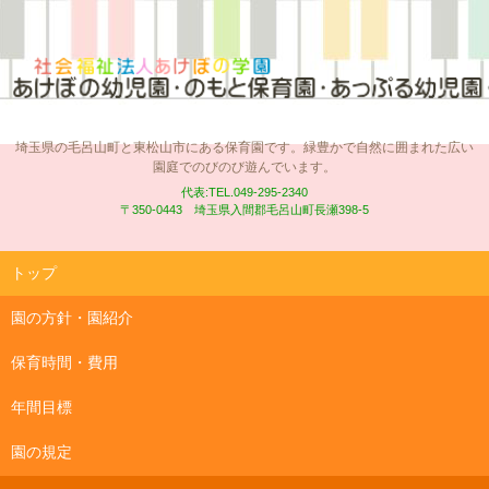
埼玉県の毛呂山町と東松山市にある保育園です。緑豊かで自然に囲まれた広い
園庭でのびのび遊んでいます。
代表:TEL.049-295-2340
〒350-0443 埼玉県入間郡毛呂山町長瀬398-5
コ
トップ
ン
テ
園の方針・園紹介
ン
保育時間・費用
ツ
へ
年間目標
ス
キ
園の規定
ッ
プ