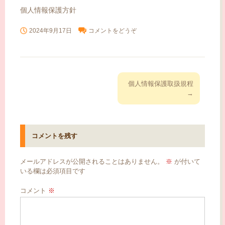
ッ
個人情報保護方針
プ
2024年9月17日
コメントをどうぞ
投
個人情報保護取扱規程
稿
→
ナ
ビ
ゲ
コメントを残す
ー
シ
メールアドレスが公開されることはありません。
※
が付いて
ョ
いる欄は必須項目です
ン
コメント
※