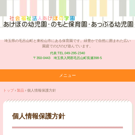
埼玉県の毛呂山町と東松山市にある保育園です。緑豊かで自然に囲まれた広い
園庭でのびのび遊んでいます。
代表:TEL.049-295-2340
〒350-0443 埼玉県入間郡毛呂山町長瀬398-5
メニュー
コ
トップ
›
製品
›
個人情報保護方針
ン
テ
ン
ツ
個人情報保護方針
へ
ス
キ