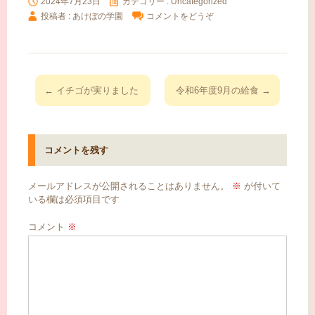
2024年7月23日
カテゴリー :
Uncategorized
投稿者 : あけぼの学園
コメントをどうぞ
投
←
イチゴが実りました
令和6年度9月の給食
→
稿
ナ
ビ
コメントを残す
ゲ
ー
メールアドレスが公開されることはありません。
※
が付いて
シ
いる欄は必須項目です
ョ
コメント
※
ン