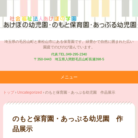
埼玉県の毛呂山町と東松山市にある保育園です。緑豊かで自然に囲まれた広い
園庭でのびのび遊んでいます。
代表:TEL.049-295-2340
〒350-0443 埼玉県入間郡毛呂山町長瀬398-5
メニュー
コ
トップ
›
Uncategorized
›
のもと保育園・あっぷる幼児園 作品展示
ン
テ
ン
ツ
のもと保育園・あっぷる幼児園 作
へ
品展示
ス
キ